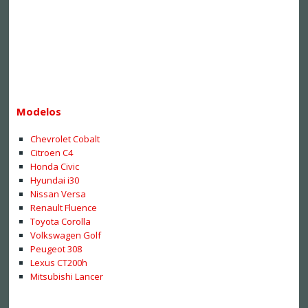
Modelos
Chevrolet Cobalt
Citroen C4
Honda Civic
Hyundai i30
Nissan Versa
Renault Fluence
Toyota Corolla
Volkswagen Golf
Peugeot 308
Lexus CT200h
Mitsubishi Lancer