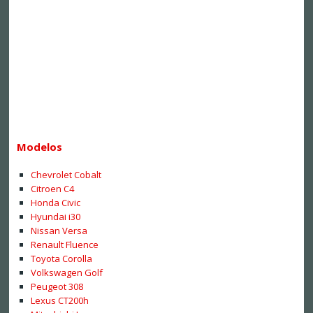
Modelos
Chevrolet Cobalt
Citroen C4
Honda Civic
Hyundai i30
Nissan Versa
Renault Fluence
Toyota Corolla
Volkswagen Golf
Peugeot 308
Lexus CT200h