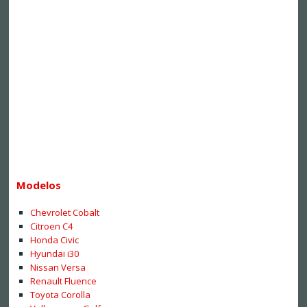
Modelos
Chevrolet Cobalt
Citroen C4
Honda Civic
Hyundai i30
Nissan Versa
Renault Fluence
Toyota Corolla