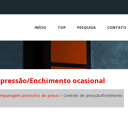
INÍCIO
TOP
PESQUISA
CONTATO
 pressão/Enchimento ocasional
sempanagem provisória de pneus
/ Controlo de pressão/Enchimento