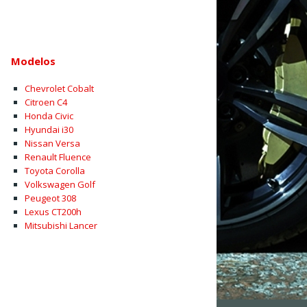
Modelos
Chevrolet Cobalt
Citroen C4
Honda Civic
Hyundai i30
Nissan Versa
Renault Fluence
Toyota Corolla
Volkswagen Golf
Peugeot 308
Lexus CT200h
Mitsubishi Lancer