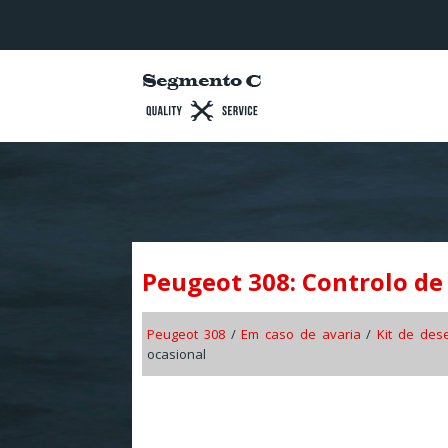
Peugeot 308: Controlo de
Peugeot 308
/
Em caso de avaria
/
Kit de de
ocasional