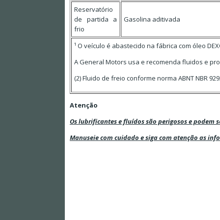
Reservatório
de partida a
Gasolina aditivada
frio
¹ O veículo é abastecido na fábrica com óleo DEX
A General Motors usa e recomenda fluidos e pr
(2) Fluido de freio conforme norma ABNT NBR 9292
Atenção
Os lubrificantes e fluídos são perigosos e podem s
Manuseie com cuidado e siga com atenção as inf