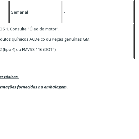
Semanal
-
OS 1. Consulte "Óleo do motor".
odutos químicos ACDelco ou Peças genuínas GM.
 (tipo 4) ou FMVSS 116 (DOT4)
er tóxicos.
ormações fornecidas na embalagem.