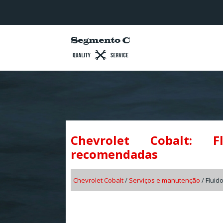
Chevrolet Cobalt: F
recomendadas
Chevrolet Cobalt
/
Serviços e manutenção
/ Fluid