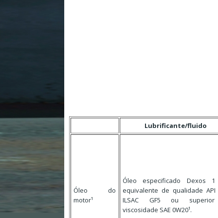
Lubrificante/fluido
Óleo especificado Dexos 1
Óleo do
equivalente de qualidade API
motor¹
ILSAC GF5 ou superio
viscosidade SAE 0W20¹.