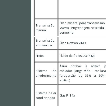
Óleo mineral para transmissão
Transmissão
75W85, engrenagem helicoidal,
manual
vermelha
Transmissão
Óleo Dexron VIMD
automática
Freios
Fluido de freios DOT4 (2)
Água potável e aditivo p
Sistema de
radiador (longa vida - cor lara
arrefecimento
(proporção de 35% a 50%
aditivo)
Sistema de ar
Gás R134a
condicionado