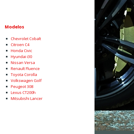
Modelos
Chevrolet Cobalt
Citroen C4
Honda Civic
Hyundai i30
Nissan Versa
Renault Fluence
Toyota Corolla
Volkswagen Golf
Peugeot 308
Lexus CT200h
Mitsubishi Lancer