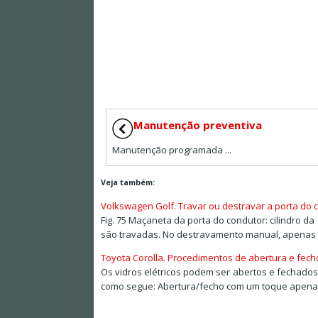
Manutenção preventiva
Manutenção programada ...
Veja também:
Volkswagen Golf. Travar ou destravar a porta d
Fig. 75 Maçaneta da porta do condutor: cilindro 
são travadas. No destravamento manual, apenas a 
Toyota Corolla. Procedimentos de abertura e fech
Os vidros elétricos podem ser abertos e fechados
como segue: Abertura/fecho com um toque apenas o 