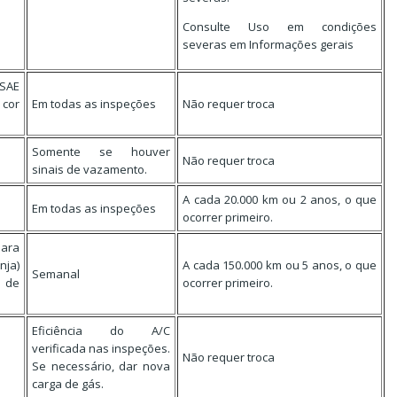
Consulte Uso em condições
severas em Informações gerais
 SAE
 cor
Em todas as inspeções
Não requer troca
Somente se houver
Não requer troca
sinais de vazamento.
A cada 20.000 km ou 2 anos, o que
Em todas as inspeções
ocorrer primeiro.
ara
nja)
A cada 150.000 km ou 5 anos, o que
Semanal
 de
ocorrer primeiro.
Eficiência do A/C
verificada nas inspeções.
Não requer troca
Se necessário, dar nova
carga de gás.