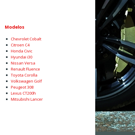
Modelos
Chevrolet Cobalt
Citroen C4
Honda Civic
Hyundai i30
Nissan Versa
Renault Fluence
Toyota Corolla
Volkswagen Golf
Peugeot 308
Lexus CT200h
Mitsubishi Lancer