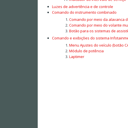
Luzes de advertência e de controle
Comando do instrumento combinado
Comando por meio da alavanca d
Comando por meio do volante mu
Botão para os sistemas de assist
Comando e exibições do sistema Infotainm
Menu Ajustes do veículo (botão C
Módulo de potência
Laptimer