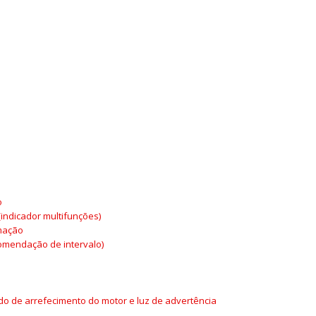
o
o
indicador multifunções)
rmação
omendação de intervalo)
ido de arrefecimento do motor e luz de advertência