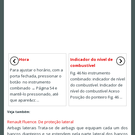
Hora
Indicador do nível de
combustível
Para ajustar o horário, com a
Fig. 46 No instrumento
porta fechada, pressionar o
combinado: indicador de nível
botão no instrumento
do combustível. Indicador de
combinado → Página 54 e
nível do combustível Aceso
mantê-lo pressionado, até
Posição do ponteiro Fig. 46 ...
que apare&cc ...
Veja também:
Renault Fluence. De proteção lateral
Airbags laterais Trata-se de airbags que equipam cada um dos
bancos dianteiros e se estendem pela parte lateral dos bancos