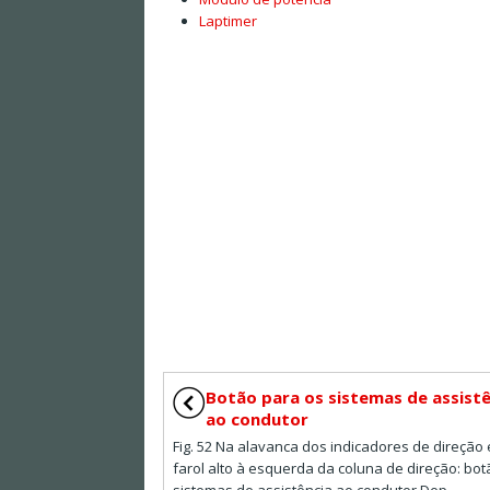
Laptimer
Botão para os sistemas de assistê
ao condutor
Fig. 52 Na alavanca dos indicadores de direção 
farol alto à esquerda da coluna de direção: bo
sistemas de assistência ao condutor Dep ...