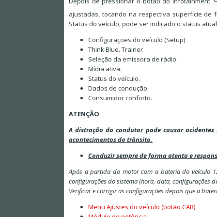
Depois de pressionar o botão do Infotainment
ajustadas, tocando na respectiva superfície de 
Status do veículo, pode ser indicado o status atu
Configurações do veículo (Setup)
Think Blue. Trainer
Seleção da emissora de rádio.
Mídia ativa.
Status do veículo.
Dados de condução.
Consumidor conforto.
ATENÇÃO
A distração do condutor pode causar acidentes
acontecimentos do trânsito.
Conduzir sempre de forma atenta e respons
Após a partida do motor com a bateria do veículo 1
configurações do sistema (hora, data, configurações 
Verificar e corrigir as configurações depois que a bater
Menu Ajustes do veículo (botão CAR)
Módulo de potência