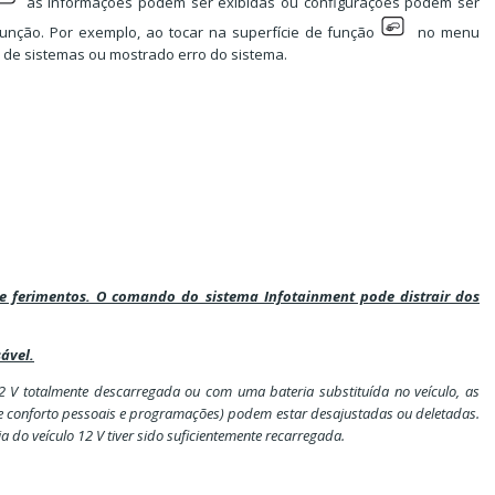
as informações podem ser exibidas ou configurações podem ser
função. Por exemplo, ao tocar na superfície de função
no menu
al de sistemas ou mostrado erro do sistema.
 e ferimentos. O comando do sistema Infotainment pode distrair dos
ável.
2 V totalmente descarregada ou com uma bateria substituída no veículo, as
de conforto pessoais e programações) podem estar desajustadas ou deletadas.
ia do veículo 12 V tiver sido suficientemente recarregada.