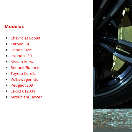
Modelos
Chevrolet Cobalt
Citroen C4
Honda Civic
Hyundai i30
Nissan Versa
Renault Fluence
Toyota Corolla
Volkswagen Golf
Peugeot 308
Lexus CT200h
Mitsubishi Lancer