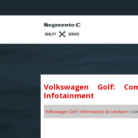
Volkswagen Golf: Co
Infotainment
Volkswagen Golf
/
Informações do condutor
/ Com