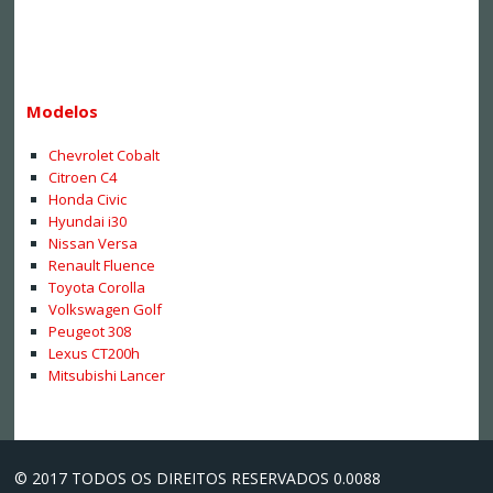
Modelos
Chevrolet Cobalt
Citroen C4
Honda Civic
Hyundai i30
Nissan Versa
Renault Fluence
Toyota Corolla
Volkswagen Golf
Peugeot 308
Lexus CT200h
Mitsubishi Lancer
© 2017 TODOS OS DIREITOS RESERVADOS 0.0088