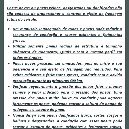
Pneus novos ou pneus velhos, desgastados ou danificados não
são capazes de proporcionar o controle e efeito de frenagem
totais do veículo.
Um manuseio inadequado de rodas e pneus pode reduzir a
segurança de condução e causar acidentes e ferimentos
graves.
Utilizar somente pneus radiais de estrutura e tamanho
(diâmetro de rolamento) iguais e com o mesmo perfil em
todas as 4 rodas.
Pneus novos precisam ser amaciados, pois no início a sua
aderência e o seu efeito de frenagem são reduzidos. Para
evitar acidentes e ferimentos graves, conduzir com a devida
precaução durante os primeiros 600 km.
Verificar regularmente a pressão dos pneus frios e manter
sempre o valor indicado para a pressão dos pneus. Uma
pressão dos pneus muito baixa ao conduzir pode aquecer
fortemente os pneus, podendo causar a soltura da banda de
rodagem e o estouro do pneu.
Nunca dirigir com pneus danificados (furos, cortes, rasgos e
bolhas) e desgastados. A condução com esses pneus pode
causar o estouro de pneus, acidentes e ferimentos graves.