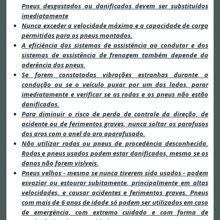
Pneus desgastados ou danificados devem ser substituídos
imediatamente
Nunca exceder a velocidade máxima e a capacidade de carga
permitidas para os pneus montados.
A eficiência dos sistemas de assistência ao condutor e dos
sistemas de assistência de frenagem também depende da
aderência dos pneus.
Se forem constatadas vibrações estranhas durante a
condução ou se o veículo puxar por um dos lados, parar
imediatamente e verificar se as rodas e os pneus não estão
danificados.
Para diminuir o risco de perda de controle da direção, de
acidente ou de ferimentos graves, nunca soltar os parafusos
dos aros com o anel do aro aparafusado.
Não utilizar rodas ou pneus de procedência desconhecida.
Rodas e pneus usados podem estar danificados, mesmo se os
danos não forem visíveis.
Pneus velhos - mesmo se nunca tiverem sido usados - podem
esvaziar ou estourar subitamente, principalmente em altas
velocidades, e causar acidentes e ferimentos graves. Pneus
com mais de 6 anos de idade só podem ser utilizados em caso
de emergência, com extremo cuidado e com forma de