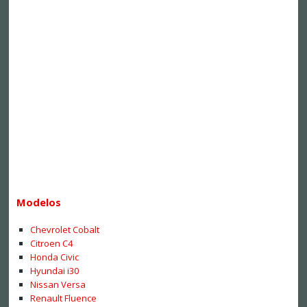
Modelos
Chevrolet Cobalt
Citroen C4
Honda Civic
Hyundai i30
Nissan Versa
Renault Fluence