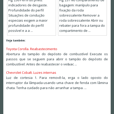
Fig. 236 Perfil do pneu:
Fig. 237 No compartimento de
indicadores de desgaste.
bagagem: manípulo para
Profundidade do perfil
fixação da roda
Situações de condução
sobressalente Remover a
especiais exigem a maior
roda sobressalente Abrir ou
profundidade do perfil
rebater para fora a tampa do
possível e a a ...
compartimento de ...
Veja também:
Toyota Corolla. Reabastecimento
Abertura do tampão do depósito de combustível Execute os
passos que se seguem para abrir o tampão do depósito de
combustível: Antes de reabastecer o ve&iac ...
Chevrolet Cobalt. Luzes internas
Luz de cortesia 1. Para removê-la, erga o lado oposto do
interruptor da lâmpada usando uma chave de fenda com lâmina
chata. Tenha cuidado para não arranhar a tampa. ...