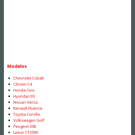
Modelos
Chevrolet Cobalt
Citroen C4
Honda Civic
Hyundai i30
Nissan Versa
Renault Fluence
Toyota Corolla
Volkswagen Golf
Peugeot 308
Lexus CT200h