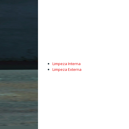
Limpeza Interna
Limpeza Externa