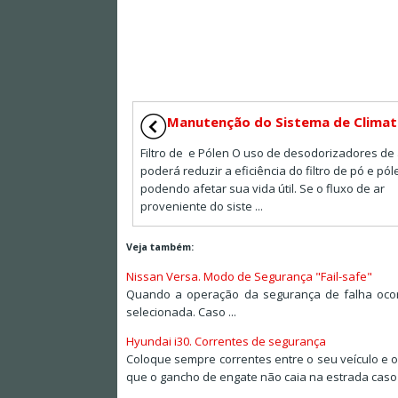
Manutenção do Sistema de Climat
Filtro de e Pólen O uso de desodorizadores de 
poderá reduzir a eficiência do filtro de pó e pól
podendo afetar sua vida útil. Se o fluxo de ar
proveniente do siste ...
Veja também:
Nissan Versa. Modo de Segurança "Fail-safe"
Quando a operação da segurança de falha ocor
selecionada. Caso ...
Hyundai i30. Correntes de segurança
Coloque sempre correntes entre o seu veículo e o
que o gancho de engate não caia na estrada caso s