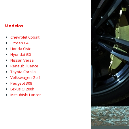
Modelos
Chevrolet Cobalt
Citroen C4
Honda Civic
Hyundai i30
Nissan Versa
Renault Fluence
Toyota Corolla
Volkswagen Golf
Peugeot 308
Lexus CT200h
Mitsubishi Lancer