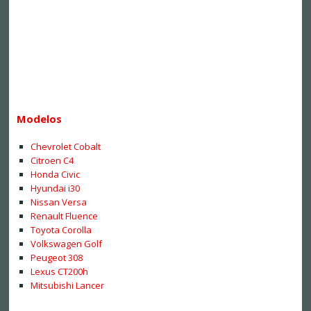
Modelos
Chevrolet Cobalt
Citroen C4
Honda Civic
Hyundai i30
Nissan Versa
Renault Fluence
Toyota Corolla
Volkswagen Golf
Peugeot 308
Lexus CT200h
Mitsubishi Lancer