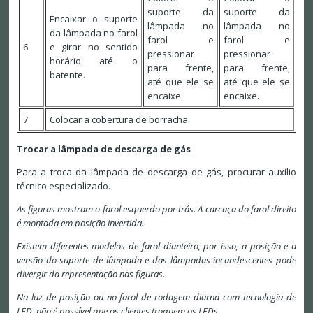
suporte da
suporte da
Encaixar o suporte
lâmpada no
lâmpada no
da lâmpada no farol
farol e
farol e
6
e girar no sentido
pressionar
pressionar
horário até o
para frente,
para frente,
batente.
até que ele se
até que ele se
encaixe.
encaixe.
7
Colocar a cobertura de borracha.
Trocar a lâmpada de descarga de gás
Para a troca da lâmpada de descarga de gás, procurar auxílio
técnico especializado.
As figuras mostram o farol esquerdo por trás. A carcaça do farol direito
é montada em posição invertida.
Existem diferentes modelos de farol dianteiro, por isso, a posição e a
versão do suporte de lâmpada e das lâmpadas incandescentes pode
divergir da representação nas figuras.
Na luz de posição ou no farol de rodagem diurna com tecnologia de
LED, não é possível que os clientes troquem os LEDs.