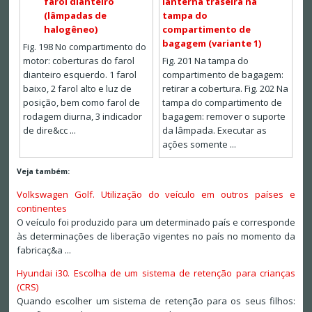
farol dianteiro
lanterna traseira na
(lâmpadas de
tampa do
halogêneo)
compartimento de
bagagem (variante 1)
Fig. 198 No compartimento do
motor: coberturas do farol
Fig. 201 Na tampa do
dianteiro esquerdo. 1 farol
compartimento de bagagem:
baixo, 2 farol alto e luz de
retirar a cobertura. Fig. 202 Na
posição, bem como farol de
tampa do compartimento de
rodagem diurna, 3 indicador
bagagem: remover o suporte
de dire&cc ...
da lâmpada. Executar as
ações somente ...
Veja também:
Volkswagen Golf. Utilização do veículo em outros países e
continentes
O veículo foi produzido para um determinado país e corresponde
às determinações de liberação vigentes no país no momento da
fabricaç&a ...
Hyundai i30. Escolha de um sistema de retenção para crianças
(CRS)
Quando escolher um sistema de retenção para os seus filhos: