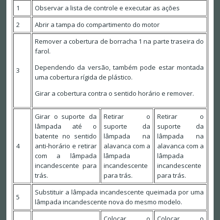
1
Observar a lista de controle e executar as ações
2
Abrir a tampa do compartimento do motor
Remover a cobertura de borracha 1 na parte traseira do
farol.
Dependendo da versão, também pode estar montada
3
uma cobertura rígida de plástico.
Girar a cobertura contra o sentido horário e remover.
Girar o suporte da
Retirar o
Retirar o
lâmpada até o
suporte da
suporte da
batente no sentido
lâmpada na
lâmpada na
4
anti-horário e retirar
alavanca com a
alavanca com a
com a lâmpada
lâmpada
lâmpada
incandescente para
incandescente
incandescente
trás.
para trás.
para trás.
Substituir a lâmpada incandescente queimada por uma
5
lâmpada incandescente nova do mesmo modelo.
Colocar o
Colocar o