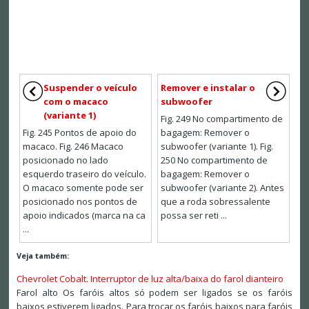
Suspender o veículo
Remover e instalar o
com o macaco
subwoofer
(variante 1)
Fig. 249 No compartimento de
Fig. 245 Pontos de apoio do
bagagem: Remover o
macaco. Fig. 246 Macaco
subwoofer (variante 1). Fig.
posicionado no lado
250 No compartimento de
esquerdo traseiro do veículo.
bagagem: Remover o
O macaco somente pode ser
subwoofer (variante 2). Antes
posicionado nos pontos de
que a roda sobressalente
apoio indicados (marca na ca
possa ser reti ...
...
Veja também:
Chevrolet Cobalt. Interruptor de luz alta/baixa do farol dianteiro
Farol alto Os faróis altos só podem ser ligados se os faróis
baixos estiverem ligados. Para trocar os faróis baixos para faróis