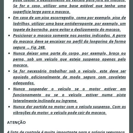
Se for o caso, utilizar uma base estável que tenha uma
superfície larga para o macaco.
Em caso de um piso escorregadio, como por exemplo, piso de
ladrilhos, utilizar uma base antiderrapante, por exemplo, um
tapete de borracha, para evitar o deslizamento do macaco.
Posicionar o macaco somente nos pontos indicados. A garra
do macaco deve se encaixar no perfil da longarina de forma
segura → Fig. 248.
Nunca deixar uma parte do corpo, por exemplo, braço ou
perna, sob um veículo que esteja suspenso apenas pelo
macaco.
Se for necessário trabalhar sob o veículo, este deve ser
apoiado adicionalmente de modo seguro com cavaletes
adequados.
Nunca suspender o veículo se o motor estiver em
funcionamento ou se o veículo estiver numa pista
lateralmente inclinada ou íngreme.
Nunca dar partida no motor com o veículo suspenso. Com as
vibrações do motor, o veículo pode cair do macaco.
ATENÇÃO
A lista de controle é muito importante para a própria segurança,