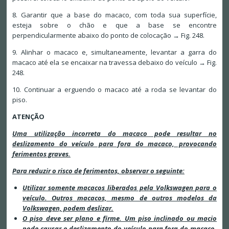
8. Garantir que a base do macaco, com toda sua superfície,
esteja sobre o chão e que a base se encontre
perpendicularmente abaixo do ponto de colocação → Fig. 248.
9. Alinhar o macaco e, simultaneamente, levantar a garra do
macaco até ela se encaixar na travessa debaixo do veículo → Fig.
248.
10. Continuar a erguendo o macaco até a roda se levantar do
piso.
ATENÇÃO
Uma utilização incorreta do macaco pode resultar no
deslizamento do veículo para fora do macaco, provocando
ferimentos graves.
Para reduzir o risco de ferimentos, observar o seguinte:
Utilizar somente macacos liberados pela Volkswagen para o
veículo. Outros macacos, mesmo de outros modelos da
Volkswagen, podem deslizar.
O piso deve ser plano e firme. Um piso inclinado ou macio
pode causar o deslizamento do veículo para fora do macaco.