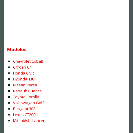
Modelos
Chevrolet Cobalt
Citroen C4
Honda Civic
Hyundai i30
Nissan Versa
Renault Fluence
Toyota Corolla
Volkswagen Golf
Peugeot 308
Lexus CT200h
Mitsubishi Lancer