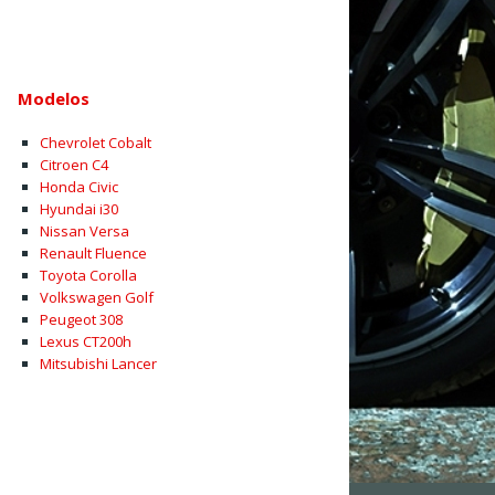
Modelos
Chevrolet Cobalt
Citroen C4
Honda Civic
Hyundai i30
Nissan Versa
Renault Fluence
Toyota Corolla
Volkswagen Golf
Peugeot 308
Lexus CT200h
Mitsubishi Lancer