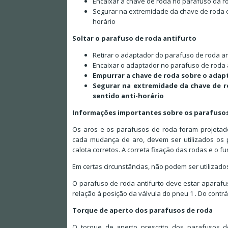
Encaixar a chave de roda no parafuso da ro
Segurar na extremidade da chave de roda e
horário
Soltar o parafuso de roda antifurto
Retirar o adaptador do parafuso de roda an
Encaixar o adaptador no parafuso de roda a
Empurrar a chave de roda sobre o adap
Segurar na extremidade da chave de r
sentido anti-horário
Informações importantes sobre os parafusos
Os aros e os parafusos de roda foram projetad
cada mudança de aro, devem ser utilizados os
calota corretos. A correta fixação das rodas e o 
Em certas circunstâncias, não podem ser utiliza
O parafuso de roda antifurto deve estar aparafu
relação à posição da válvula do pneu 1 . Do contrá
Torque de aperto dos parafusos de roda
O torque de aperto prescrito dos parafusos 