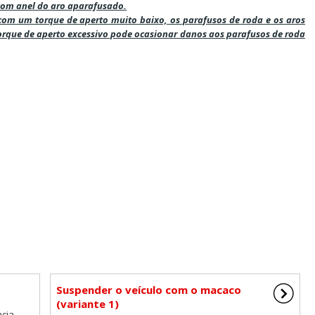
 com anel do aro aparafusado.
com um torque de aperto muito baixo, os parafusos de roda e os aros
rque de aperto excessivo pode ocasionar danos aos parafusos de roda
Suspender o veículo com o macaco
(variante 1)
cia