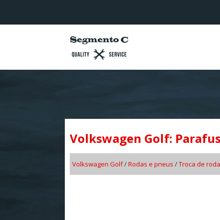
Volkswagen Golf: Parafus
Volkswagen Golf
/
Rodas e pneus
/
Troca de rod