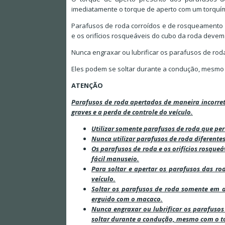
imediatamente o torque de aperto com um torquím
Parafusos de roda corroídos e de rosqueamento di
e os orifícios rosqueáveis do cubo da roda devem 
Nunca engraxar ou lubrificar os parafusos de roda
Eles podem se soltar durante a condução, mesmo c
ATENÇÃO
Parafusos de roda apertados de maneira incorret
graves e a perda de controle do veículo.
Utilizar somente parafusos de roda que per
Nunca utilizar parafusos de roda diferentes
Os parafusos de roda e os orifícios rosque
fácil manuseio.
Para soltar e apertar os parafusos das ro
veículo.
Soltar os parafusos de roda somente em 
erguido com o macaco.
Nunca engraxar ou lubrificar os parafusos
soltar durante a condução, mesmo com o to