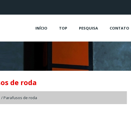
INÍCIO
TOP
PESQUISA
CONTATO
os de roda
a
/ Parafusos de roda