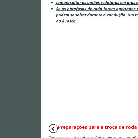
Jamais soltar as uniões redutoras em aros
Se os parafusos de roda forem apertados 
podem se soltar durante a condução. Um to
ou à rosca.
Preparações para a troca de roda
Executar as seguintes ações sempre na sequên