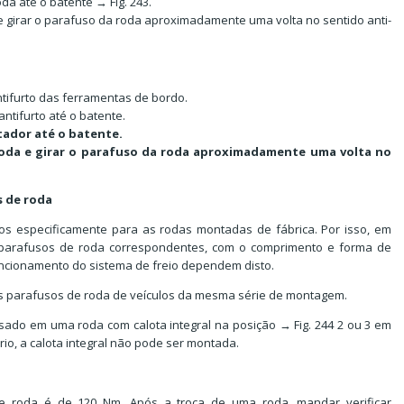
da até o batente → Fig. 243.
 girar o parafuso da roda aproximadamente uma volta no sentido anti-
tifurto das ferramentas de bordo.
ntifurto até o batente.
tador até o batente.
oda e girar o parafuso da roda aproximadamente uma volta no
 de roda
os especificamente para as rodas montadas de fábrica. Por isso, em
 parafusos de roda correspondentes, com o comprimento e forma de
funcionamento do sistema de freio dependem disto.
dos parafusos de roda de veículos da mesma série de montagem.
sado em uma roda com calota integral na posição → Fig. 244 2 ou 3 em
rio, a calota integral não pode ser montada.
de roda é de 120 Nm. Após a troca de uma roda, mandar verificar