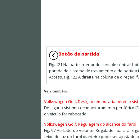
Botão de partida
Fig. 121 Na parte inferior do console central: bo
partida do sistema de travamento e de partida
Access. Fig. 122 À direita na coluna de direção: fu 
Veja também:
Volkswagen Golf. Desligar temporariamente o sist
Desligar o sistema de monitoramento periférico (F
o veículo for rebocado. ...
Volkswagen Golf. Regulagem do alcance do farol
Fig. 97 Ao lado do volante: Regulador para a reg
feixe de luz do farol dianteiro pode ser ajustado p