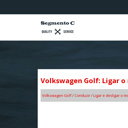
Volkswagen Golf: Ligar o
Volkswagen Golf
/
Conduzir
/
Ligar e desligar o m