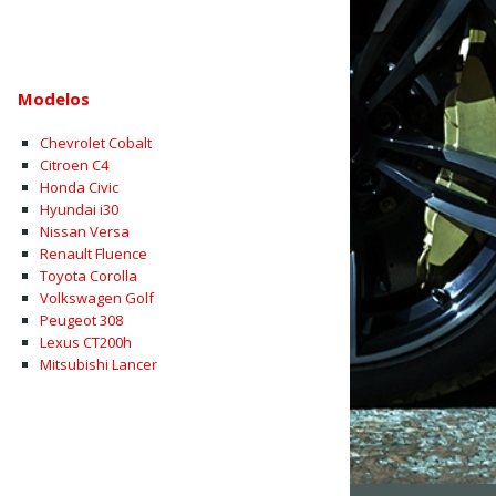
Modelos
Chevrolet Cobalt
Citroen C4
Honda Civic
Hyundai i30
Nissan Versa
Renault Fluence
Toyota Corolla
Volkswagen Golf
Peugeot 308
Lexus CT200h
Mitsubishi Lancer