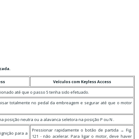
cada.
ess
Veículos com Keyless Access
sionado até que o passo 5 tenha sido efetuado.
pisar totalmente no pedal da embreagem e segurar até que o motor
a posição neutra ou a alavanca seletora na posição P ou N .
Pressionar rapidamente o botão de partida → Fig.
 ignição para a
121 - não acelerar. Para ligar o motor, deve haver