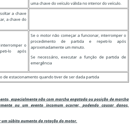
uma chave do veículo válida no interior do veículo.
soltar a chave
tar, a chave do
Se o motor não começar a funcionar, interromper o
procedimento de partida e repeti-lo após
 interromper o
aproximadamente um minuto.
eti-lo após
Se necessário, executar a função de partida de
emergência
eio de estacionamento quando tiver de ser dada partida
mento, especialmente não com marcha engatada ou posição de marcha
tamente ou um evento incomum ocorrer, podendo causar danos,
r um súbito aumento da rotação do motor.