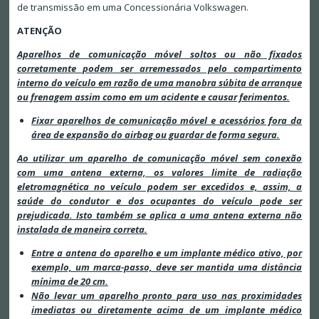
de transmissão em uma Concessionária Volkswagen.
ATENÇÃO
Aparelhos de comunicação móvel soltos ou não fixados
corretamente podem ser arremessados pelo compartimento
interno do veículo em razão de uma manobra súbita de arranque
ou frenagem assim como em um acidente e causar ferimentos.
Fixar aparelhos de comunicação móvel e acessórios fora da
área de expansão do airbag ou guardar de forma segura.
Ao utilizar um aparelho de comunicação móvel sem conexão
com uma antena externa, os valores limite de radiação
eletromagnética no veículo podem ser excedidos e, assim, a
saúde do condutor e dos ocupantes do veículo pode ser
prejudicada. Isto também se aplica a uma antena externa não
instalada de maneira correta.
Entre a antena do aparelho e um implante médico ativo, por
exemplo, um marca-passo, deve ser mantida uma distância
mínima de 20 cm.
Não levar um aparelho pronto para uso nas proximidades
imediatas ou diretamente acima de um implante médico