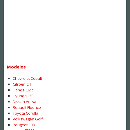
Modelos
Chevrolet Cobalt
Citroen C4
Honda Civic
Hyundai i30
Nissan Versa
Renault Fluence
Toyota Corolla
Volkswagen Golf
Peugeot 308