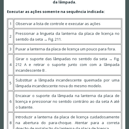
da lâmpada.
Executar as ações somente na sequência indicada:
1
Observar a lista de controle e executar as ações
Pressionar a lingueta da lanterna da placa de licença no
2
sentido da seta → Fig. 211.
3
Puxar a lanterna da placa de licença um pouco para fora.
Girar o suporte das lâmpadas no sentido da seta → Fig.
4
212 A e retirar o suporte junto com com a lâmpada
incandescente B .
Substituir a lâmpada incandescente queimada por uma
5
lâmpada incandescente nova do mesmo modelo.
Encaixar o suporte da lâmpada na lanterna da placa de
6
licença e pressionar no sentido contrário ao da seta A até
o batente.
Introduzir a lanterna da placa de licença cuidadosamente
8
na abertura do para-choque. Atentar para a correta
direção de instalação da lanterna da placa de licença.