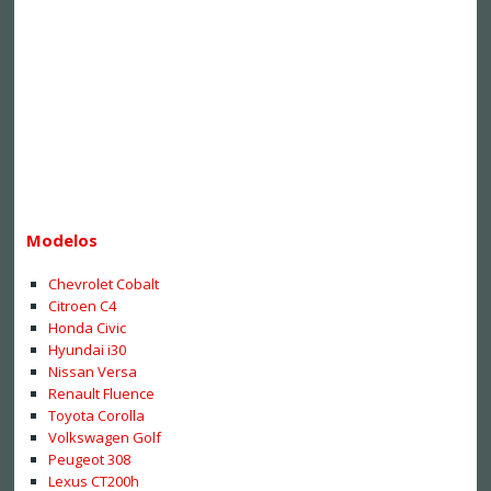
Modelos
Chevrolet Cobalt
Citroen C4
Honda Civic
Hyundai i30
Nissan Versa
Renault Fluence
Toyota Corolla
Volkswagen Golf
Peugeot 308
Lexus CT200h