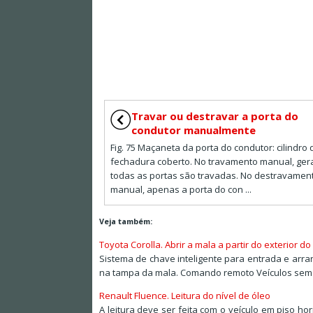
Travar ou destravar a porta do
condutor manualmente
Fig. 75 Maçaneta da porta do condutor: cilindro 
fechadura coberto. No travamento manual, ger
todas as portas são travadas. No destravamen
manual, apenas a porta do con ...
Veja também:
Toyota Corolla. Abrir a mala a partir do exterior do
Sistema de chave inteligente para entrada e arra
na tampa da mala. Comando remoto Veículos sem s
Renault Fluence. Leitura do nível de óleo
A leitura deve ser feita com o veículo em piso 