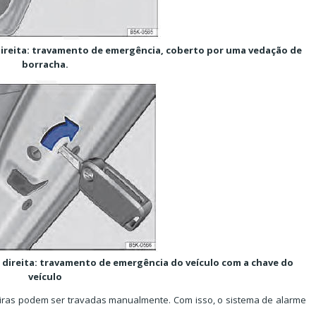
a direita: travamento de emergência, coberto por uma vedação de
borracha.
ra direita: travamento de emergência do veículo com a chave do
veículo
seiras podem ser travadas manualmente. Com isso, o sistema de alarme