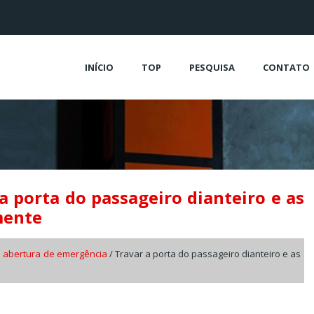
INÍCIO
TOP
PESQUISA
CONTATO
a porta do passageiro dianteiro e as
mente
 abertura de emergência
/ Travar a porta do passageiro dianteiro e as