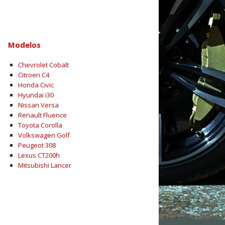
Modelos
Chevrolet Cobalt
Citroen C4
Honda Civic
Hyundai i30
Nissan Versa
Renault Fluence
Toyota Corolla
Volkswagen Golf
Peugeot 308
Lexus CT200h
Mitsubishi Lancer