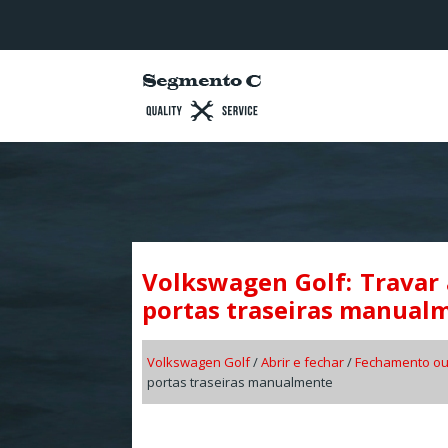
Volkswagen Golf: Travar 
portas traseiras manual
Volkswagen Golf
/
Abrir e fechar
/
Fechamento ou
portas traseiras manualmente