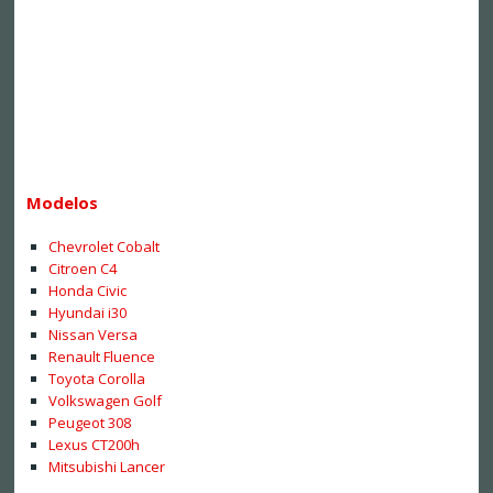
Modelos
Chevrolet Cobalt
Citroen C4
Honda Civic
Hyundai i30
Nissan Versa
Renault Fluence
Toyota Corolla
Volkswagen Golf
Peugeot 308
Lexus CT200h
Mitsubishi Lancer