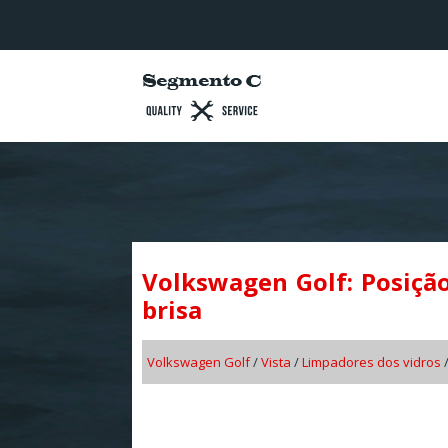
Volkswagen Golf: Posição
brisa
Volkswagen Golf
/
Vista
/
Limpadores dos vidros
/