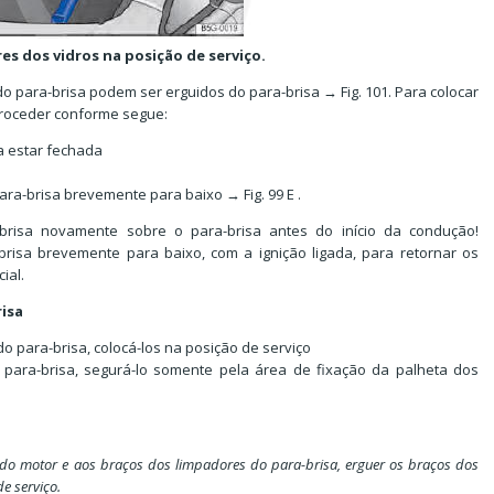
res dos vidros na posição de serviço.
o para-brisa podem ser erguidos do para-brisa → Fig. 101. Para colocar
proceder conforme segue:
a estar fechada
ra-brisa brevemente para baixo → Fig. 99 E .
brisa novamente sobre o para-brisa antes do início da condução!
risa brevemente para baixo, com a ignição ligada, para retornar os
ial.
risa
o para-brisa, colocá-los na posição de serviço
para-brisa, segurá-lo somente pela área de fixação da palheta dos
do motor e aos braços dos limpadores do para-brisa, erguer os braços dos
e serviço.