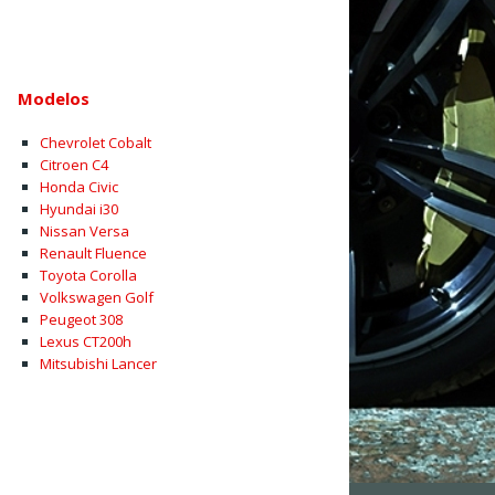
Modelos
Chevrolet Cobalt
Citroen C4
Honda Civic
Hyundai i30
Nissan Versa
Renault Fluence
Toyota Corolla
Volkswagen Golf
Peugeot 308
Lexus CT200h
Mitsubishi Lancer