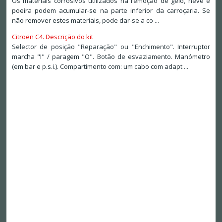
Os materiais corrosivos utilizados na remoção de gelo, neve e
poeira podem acumular-se na parte inferior da carroçaria. Se
não remover estes materiais, pode dar-se a co ...
Citroën C4. Descrição do kit
Selector de posição "Reparação" ou "Enchimento". Interruptor
marcha "I" / paragem "O". Botão de esvaziamento. Manómetro
(em bar e p.s.i.). Compartimento com: um cabo com adapt ...