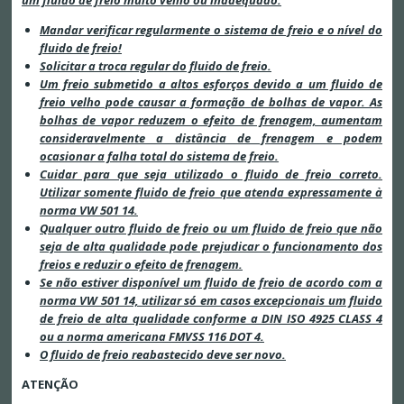
um fluido de freio muito velho ou inadequado.
Mandar verificar regularmente o sistema de freio e o nível do
fluido de freio!
Solicitar a troca regular do fluido de freio.
Um freio submetido a altos esforços devido a um fluido de
freio velho pode causar a formação de bolhas de vapor. As
bolhas de vapor reduzem o efeito de frenagem, aumentam
consideravelmente a distância de frenagem e podem
ocasionar a falha total do sistema de freio.
Cuidar para que seja utilizado o fluido de freio correto.
Utilizar somente fluido de freio que atenda expressamente à
norma VW 501 14.
Qualquer outro fluido de freio ou um fluido de freio que não
seja de alta qualidade pode prejudicar o funcionamento dos
freios e reduzir o efeito de frenagem.
Se não estiver disponível um fluido de freio de acordo com a
norma VW 501 14, utilizar só em casos excepcionais um fluido
de freio de alta qualidade conforme a DIN ISO 4925 CLASS 4
ou a norma americana FMVSS 116 DOT 4.
O fluido de freio reabastecido deve ser novo.
ATENÇÃO