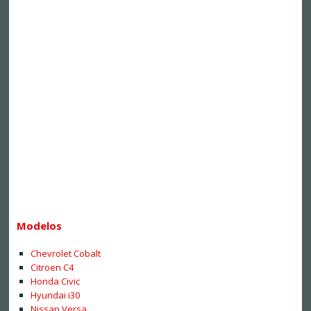
Modelos
Chevrolet Cobalt
Citroen C4
Honda Civic
Hyundai i30
Nissan Versa