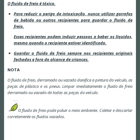
O fluido de freio é tóxico.
Para reduzir o perigo de intoxicação, nunca utilizar garrafas
de bebida ou outros recipientes para guardar o fluido de
freio.
Esses recipientes podem induzir pessoas a beber os líquidos,
mesmo quando o recipiente estiver identificado.
Guardar o fluido de freio sempre nos recipientes originais
fechados e fora do alcance de crianças.
NOTA
O fluido de freio, derramado ou vazado danifica a pintura do veículo, as
peças de plástico e os pneus. Limpar imediatamente o fluido de freio
derramado ou vazado de todas as peças do veículo.
O fluido de freio pode poluir o meio ambiente. Coletar e descartar
corretamente os fluidos vazados.