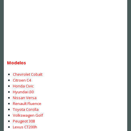
Modelos
Chevrolet Cobalt
Citroen C4
Honda Civic
Hyundai i30
Nissan Versa
Renault Fluence
Toyota Corolla
Volkswagen Golf
Peugeot 308
Lexus CT200h