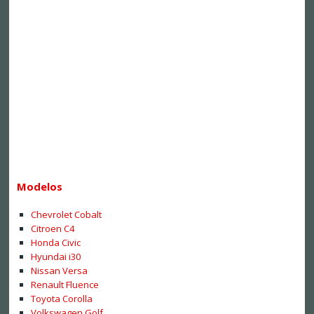
Modelos
Chevrolet Cobalt
Citroen C4
Honda Civic
Hyundai i30
Nissan Versa
Renault Fluence
Toyota Corolla
Volkswagen Golf