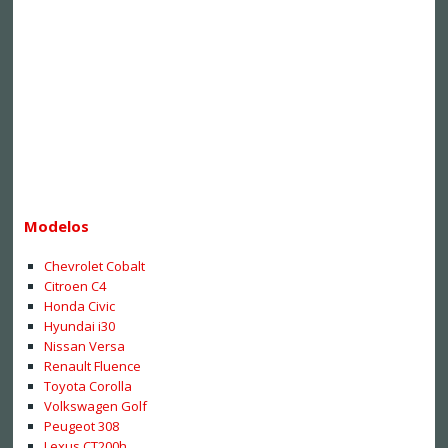
Modelos
Chevrolet Cobalt
Citroen C4
Honda Civic
Hyundai i30
Nissan Versa
Renault Fluence
Toyota Corolla
Volkswagen Golf
Peugeot 308
Lexus CT200h