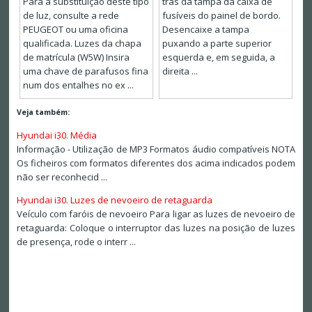
Para a substituição deste tipo
trás da tampa da caixa de
de luz, consulte a rede
fusíveis do painel de bordo.
PEUGEOT ou uma oficina
Desencaixe a tampa
qualificada. Luzes da chapa
puxando a parte superior
de matrícula (W5W) Insira
esquerda e, em seguida, a
uma chave de parafusos fina
direita ...
num dos entalhes no ex ...
Veja também:
Hyundai i30. Média
Informação - Utilização de MP3 Formatos áudio compatíveis NOTA
Os ficheiros com formatos diferentes dos acima indicados podem
não ser reconhecid ...
Hyundai i30. Luzes de nevoeiro de retaguarda
Veículo com faróis de nevoeiro Para ligar as luzes de nevoeiro de
retaguarda: Coloque o interruptor das luzes na posição de luzes
de presença, rode o interr ...