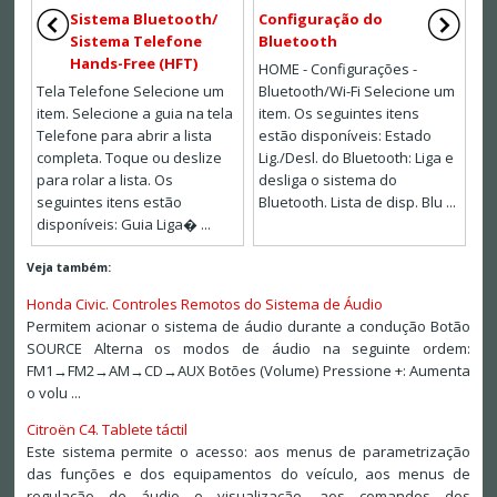
Sistema Bluetooth/
Configuração do
Sistema Telefone
Bluetooth
Hands-Free (HFT)
HOME - Configurações -
Tela Telefone Selecione um
Bluetooth/Wi-Fi Selecione um
item. Selecione a guia na tela
item. Os seguintes itens
Telefone para abrir a lista
estão disponíveis: Estado
completa. Toque ou deslize
Lig./Desl. do Bluetooth: Liga e
para rolar a lista. Os
desliga o sistema do
seguintes itens estão
Bluetooth. Lista de disp. Blu ...
disponíveis: Guia Liga� ...
Veja também:
Honda Civic. Controles Remotos do Sistema de Áudio
Permitem acionar o sistema de áudio durante a condução Botão
SOURCE Alterna os modos de áudio na seguinte ordem:
FM1→FM2→AM→CD→AUX Botões (Volume) Pressione +: Aumenta
o volu ...
Citroën C4. Tablete táctil
Este sistema permite o acesso: aos menus de parametrização
das funções e dos equipamentos do veículo, aos menus de
regulação de áudio e visualização, aos comandos dos