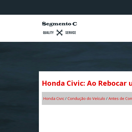
Honda Civic: Ao Rebocar 
Honda Civic
/
Condução do Veículo
/
Antes de Con