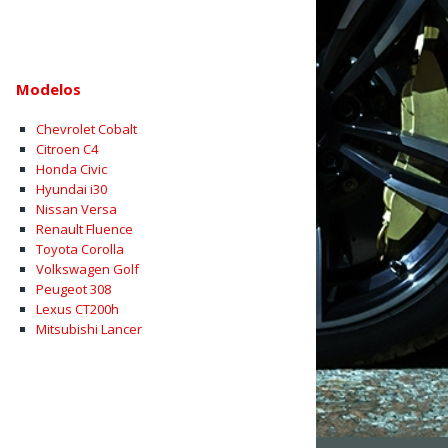
Modelos
Chevrolet Cobalt
Citroen C4
Honda Civic
Hyundai i30
Nissan Versa
Renault Fluence
Toyota Corolla
Volkswagen Golf
Peugeot 308
Lexus CT200h
Mitsubishi Lancer