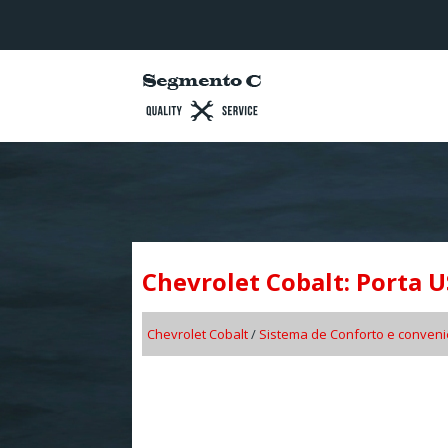
Chevrolet Cobalt: Porta 
Chevrolet Cobalt
/
Sistema de Conforto e conveni