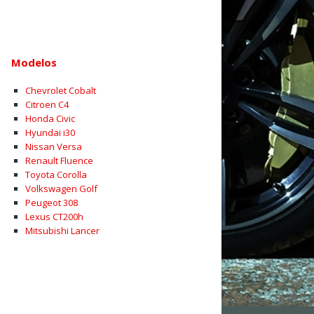
Modelos
Chevrolet Cobalt
Citroen C4
Honda Civic
Hyundai i30
Nissan Versa
Renault Fluence
Toyota Corolla
Volkswagen Golf
Peugeot 308
Lexus CT200h
Mitsubishi Lancer