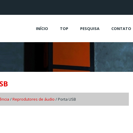
INÍCIO
TOP
PESQUISA
CONTATO
USB
ência
/
Reprodutores de áudio
/ Porta USB