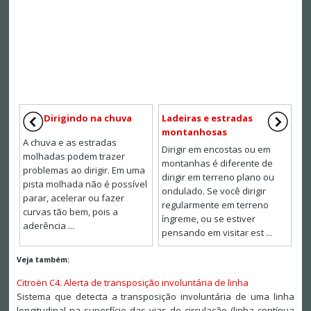
Dirigindo na chuva
Ladeiras e estradas
montanhosas
A chuva e as estradas
Dirigir em encostas ou em
molhadas podem trazer
montanhas é diferente de
problemas ao dirigir. Em uma
dirigir em terreno plano ou
pista molhada não é possível
ondulado. Se você dirigir
parar, acelerar ou fazer
regularmente em terreno
curvas tão bem, pois a
íngreme, ou se estiver
aderência ...
pensando em visitar est ...
Veja também:
Citroën C4. Alerta de transposição involuntária de linha
Sistema que detecta a transposição involuntária de uma linha
longitudinal na superfície das vias de circulação (linha contínua