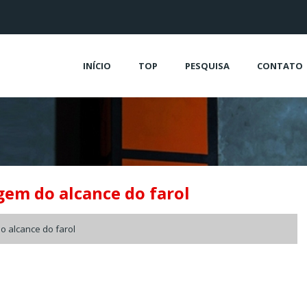
INÍCIO
TOP
PESQUISA
CONTATO
em do alcance do farol
o alcance do farol