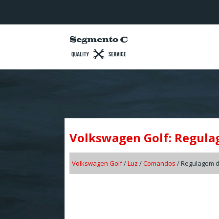
Volkswagen Golf: Regulag
Volkswagen Golf
/
Luz
/
Comandos
/ Regulagem d