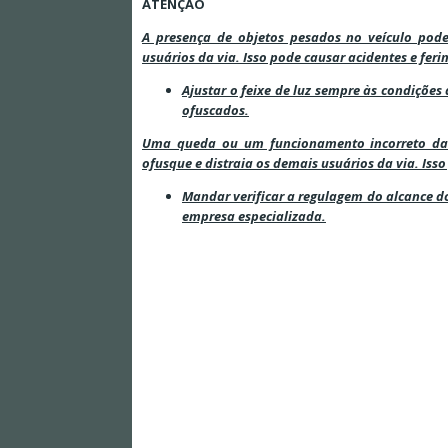
ATENÇÃO
A presença de objetos pesados no veículo pode
usuários da via. Isso pode causar acidentes e fer
Ajustar o feixe de luz sempre às condiçõe
ofuscados.
Uma queda ou um funcionamento incorreto da 
ofusque e distraia os demais usuários da via. Iss
Mandar verificar a regulagem do alcance
empresa especializada.