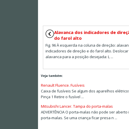
Alavanca dos indicadores de direç
do farol alto
Fig. 96 À esquerda na coluna de direção: alava
indicadores de direção e do farol alto. Deslocar
alavanca para a posição desejada: L ...
Veja também:
Renault Fluence. Fusíveis
Caixa de fusíveis Se algum dos aparelhos elétrico
Pinça 1 Retire o fusível ...
Mitsubishi Lancer. Tampa do porta-malas
ADVERTÊNCIA O porta-malas não pode ser aberto i
porta-malas. Se uma criança ficar presa n ...