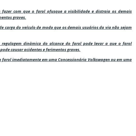
 fazer com que o farol ofusque a visibilidade e distraia os demais
imentos graves.
s de carga do veículo de modo que os demais usuários da via não sejam
regulagem dinâmica do alcance do farol pode levar a que o farol
o pode causar acidentes e ferimentos graves.
 do farol imediatamente em uma Concessionária Volkswagen ou em uma