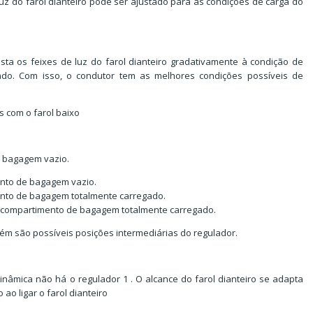
luz do farol dianteiro pode ser ajustado para as condições de carga do
usta os feixes de luz do farol dianteiro gradativamente à condição de
ado. Com isso, o condutor tem as melhores condições possíveis de
 com o farol baixo
e bagagem vazio.
nto de bagagem vazio.
nto de bagagem totalmente carregado.
 compartimento de bagagem totalmente carregado.
bém são possíveis posições intermediárias do regulador.
inâmica não há o regulador 1 . O alcance do farol dianteiro se adapta
ao ligar o farol dianteiro