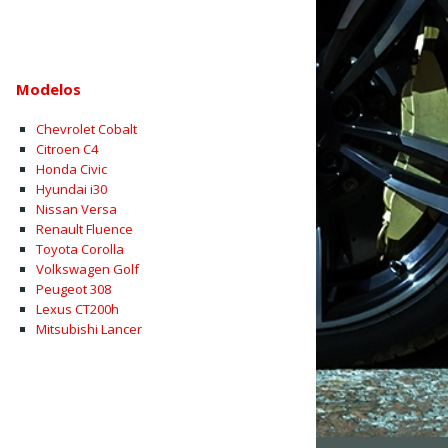
Modelos
Chevrolet Cobalt
Citroen C4
Honda Civic
Hyundai i30
Nissan Versa
Renault Fluence
Toyota Corolla
Volkswagen Golf
Peugeot 308
Lexus CT200h
Mitsubishi Lancer