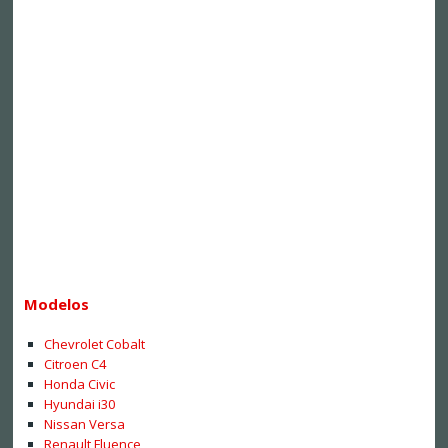
Modelos
Chevrolet Cobalt
Citroen C4
Honda Civic
Hyundai i30
Nissan Versa
Renault Fluence