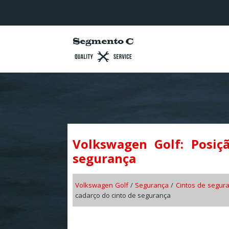
Volkswagen Golf: Posiç
segurança
Volkswagen Golf
/
Segurança
/
Cintos de segur
cadarço do cinto de segurança