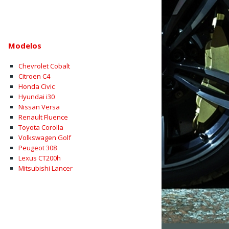
Modelos
Chevrolet Cobalt
Citroen C4
Honda Civic
Hyundai i30
Nissan Versa
Renault Fluence
Toyota Corolla
Volkswagen Golf
Peugeot 308
Lexus CT200h
Mitsubishi Lancer