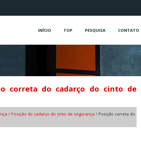
INÍCIO
TOP
PESQUISA
CONTATO
ão correta do cadarço do cinto de
ança
/
Posição do cadarço do cinto de segurança
/ Posição correta do