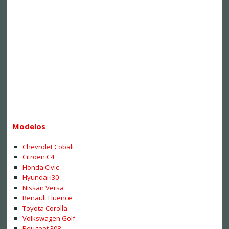
Modelos
Chevrolet Cobalt
Citroen C4
Honda Civic
Hyundai i30
Nissan Versa
Renault Fluence
Toyota Corolla
Volkswagen Golf
Peugeot 308