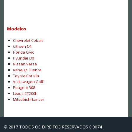
Modelos
Chevrolet Cobalt
Citroen C4
Honda Civic
Hyundai i30
Nissan Versa
Renault Fluence
Toyota Corolla
Volkswagen Golf
Peugeot 308
Lexus CT200h
Mitsubishi Lancer
© 2017 TODOS OS DIREITOS RESERVADOS 0.0074