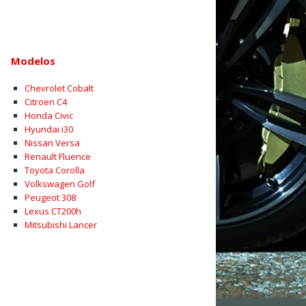
Modelos
Chevrolet Cobalt
Citroen C4
Honda Civic
Hyundai i30
Nissan Versa
Renault Fluence
Toyota Corolla
Volkswagen Golf
Peugeot 308
Lexus CT200h
Mitsubishi Lancer