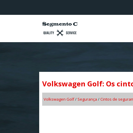
Volkswagen Golf: Os cin
Volkswagen Golf
/
Segurança
/
Cintos de segura