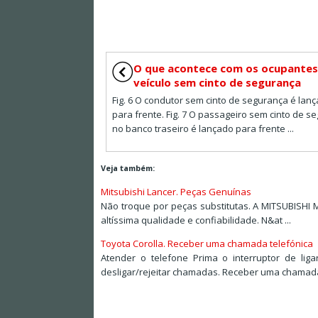
O que acontece com os ocupantes
veículo sem cinto de segurança
Fig. 6 O condutor sem cinto de segurança é lan
para frente. Fig. 7 O passageiro sem cinto de s
no banco traseiro é lançado para frente ...
Veja também:
Mitsubishi Lancer. Peças Genuínas
Não troque por peças substitutas. A MITSUBISHI
altíssima qualidade e confiabilidade. N&at ...
Toyota Corolla. Receber uma chamada telefónica
Atender o telefone Prima o interruptor de lig
desligar/rejeitar chamadas. Receber uma chamada