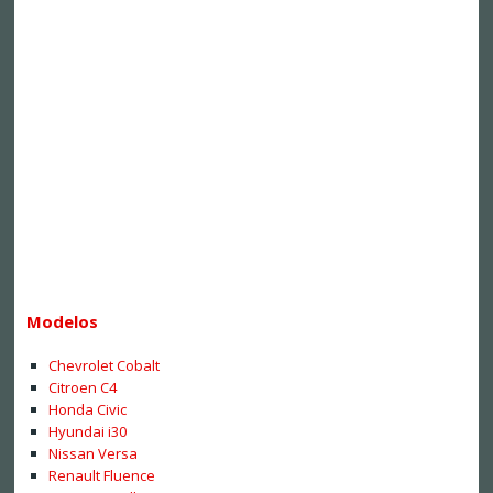
Modelos
Chevrolet Cobalt
Citroen C4
Honda Civic
Hyundai i30
Nissan Versa
Renault Fluence