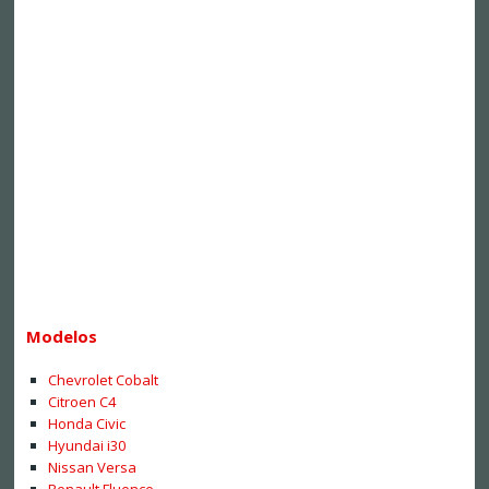
Modelos
Chevrolet Cobalt
Citroen C4
Honda Civic
Hyundai i30
Nissan Versa
Renault Fluence