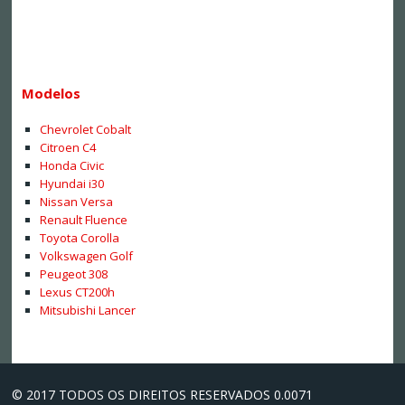
Modelos
Chevrolet Cobalt
Citroen C4
Honda Civic
Hyundai i30
Nissan Versa
Renault Fluence
Toyota Corolla
Volkswagen Golf
Peugeot 308
Lexus CT200h
Mitsubishi Lancer
© 2017 TODOS OS DIREITOS RESERVADOS 0.0071