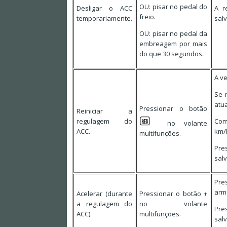
OU: pisar no pedal do
Desligar o ACC
A r
freio.
temporariamente.
salv
OU: pisar no pedal da
embreagem por mais
do que 30 segundos.
A v
Se 
atu
Pressionar o botão
Reiniciar a
regulagem do
Com
no volante
ACC.
km/
multifunções.
Pre
sal
Pre
arm
Acelerar (durante
Pressionar o botão +
a regulagem do
no volante
Pre
ACC).
multifunções.
sal