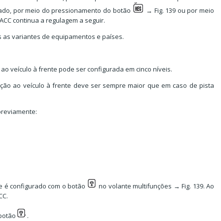
ancado, por meio do pressionamento do botão
→ Fig. 139 ou por meio
ACC continua a regulagem a seguir.
s as variantes de equipamentos e países.
o veículo à frente pode ser configurada em cinco níveis.
ação ao veículo à frente deve ser sempre maior que em caso de pista
previamente:
nte é configurado com o botão
no volante multifunções → Fig. 139. Ao
CC.
 botão
.