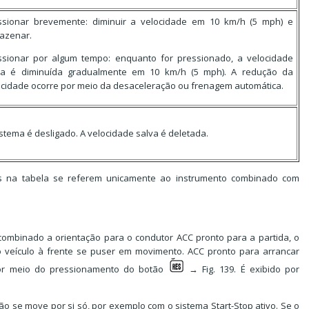
ssionar brevemente: diminuir a velocidade em 10 km/h (5 mph) e
azenar.
ssionar por algum tempo: enquanto for pressionado, a velocidade
va é diminuída gradualmente em 10 km/h (5 mph). A redução da
ocidade ocorre por meio da desaceleração ou frenagem automática.
stema é desligado. A velocidade salva é deletada.
s na tabela se referem unicamente ao instrumento combinado com
combinado a orientação para o condutor ACC pronto para a partida, o
 veículo à frente se puser em movimento. ACC pronto para arrancar
or meio do pressionamento do botão
→ Fig. 139. É exibido por
o se move por si só, por exemplo com o sistema Start-Stop ativo. Se o