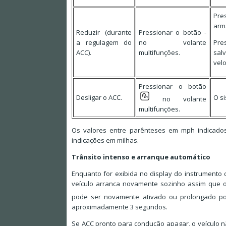
Pre
arm
Reduzir (durante
Pressionar o botão -
a regulagem do
no volante
Pre
ACC).
multifunções.
sal
vel
Pressionar o botão
Desligar o ACC.
O si
no volante
multifunções.
Os valores entre parênteses em mph indicado
indicações em milhas.
Trânsito intenso e arranque automático
Enquanto for exibida no display do instrumento 
veículo arranca novamente sozinho assim que o
pode ser novamente ativado ou prolongado p
aproximadamente 3 segundos.
Se ACC pronto para condução apagar, o veículo nã