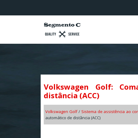
Volkswagen Golf: Com
distância (ACC)
Volkswagen Golf
/
Sistema de assistência ao co
automático de distância (ACC)