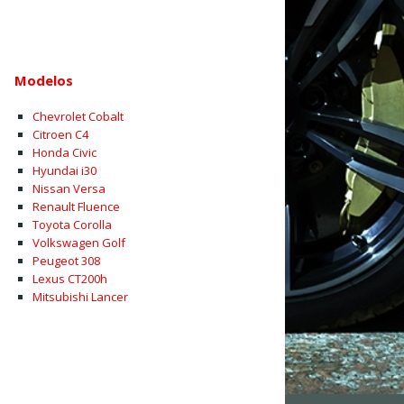
Modelos
Chevrolet Cobalt
Citroen C4
Honda Civic
Hyundai i30
Nissan Versa
Renault Fluence
Toyota Corolla
Volkswagen Golf
Peugeot 308
Lexus CT200h
Mitsubishi Lancer