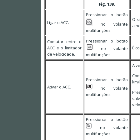
Fig. 139.
Pressionar o botão
O s
Ligar o ACC.
no volante
ain
multifunções.
Pressionar o botão
Comutar entre o
ACC e o limitador
É co
no volante
de velocidade.
multifunções.
A ve
Com
Pressionar o botão
km/
Ativar o ACC.
no volante
Pre
multifunções.
sal
vel
Pressionar o botão
no volante
multifunções.