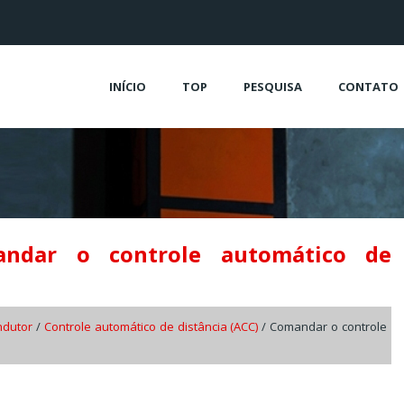
INÍCIO
TOP
PESQUISA
CONTATO
andar o controle automático de
ndutor
/
Controle automático de distância (ACC)
/ Comandar o controle