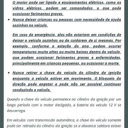
O motor pode ser ligado e equipamentos elétricos, como os
vidros elétricos, podem ser comandados, o que pode
ocasionar ferimentos graves.
Nunca deixar crianças ou pessoas com necessidade de ajuda
sozinhas no veículo.
Em caso de emergência, elas não estariam em condições de
deixar o veículo sozinhas ou de cuidarem de si mesmas. Por
exemplo, conforme a estação do ano, podem ocorrer
temperaturas muito altas ou muito baixas dentro do veículo,
que podem ocasionar ferimentos graves e enfermidades,
principalmente em crianças pequenas, ou ocasionar a morte.
Nunca retirar a chave do veículo do cilindro da ignição
enquanto o veículo estiver em movimento. O bloqueio da
direção pode engatar e pode não ser possível continuar
conduzindo o veículo.
Quando a chave do veículo permanece no cilindro da ignição por um
longo período com o motor desligado, a bateria do veículo 12 V se
descarrega.
Em veículos com transmissão automática, a chave do veículo somente
pode ser retirada do cilindro da ignição se a alavanca seletora estiver