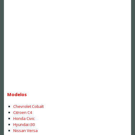
Modelos
Chevrolet Cobalt
Citroen C4
Honda Civic
Hyundai i30
Nissan Versa