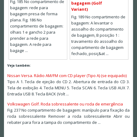
Fig. 185 No compartimento de
bagagem (Golf
bagagem: rede para
Variant)
bagagem presa de forma
Fig. 189 No compartimento de
plana. Fig. 186 No
bagagem: A levantar o
compartimento de bagagem:
assoalho do compartimento
olhais 1 e gancho 2 para
de bagagem, B posição 1 :
prender a rede para
travamento do assoalho do
bagagem. A rede para
compartimento de bagagem
bagage ...
fechado, posiç&at ...
Veja também:
Nissan Versa. Rádio AM/FM com CD player (Tipo A) (se equipado)
Tipo A 1. Tecla de ejeção do CD 2. Abertura de entrada do CD 3.
Tela de exibição 4. Tecla MENU 5. Tecla SCAN 6. Tecla USB AUX 7.
Entrada USB 8. Tecla BACK (Volt ...
Volkswagen Golf. Roda sobressalente ou roda de emergência
Fig. 237 No compartimento de bagagem: manípulo para fixação da
roda sobressalente Remover a roda sobressalente Abrir ou
rebater para fora a tampa do compartimento de ...