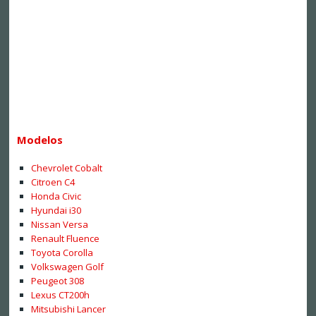
Modelos
Chevrolet Cobalt
Citroen C4
Honda Civic
Hyundai i30
Nissan Versa
Renault Fluence
Toyota Corolla
Volkswagen Golf
Peugeot 308
Lexus CT200h
Mitsubishi Lancer