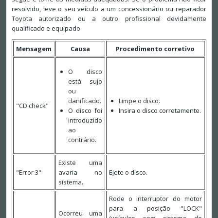
resolvido, leve o seu veículo a um concessionário ou reparador
Toyota autorizado ou a outro profissional devidamente
qualificado e equipado.
Mensagem
Causa
Procedimento corretivo
O disco
está sujo
ou
danificado.
Limpe o disco.
"CD check"
O disco foi
Insira o disco corretamente.
introduzido
ao
contrário.
Existe uma
"Error 3"
avaria no
Ejete o disco.
sistema.
Rode o interruptor do motor
para a posição "LOCK"
Ocorreu uma
(veículos sem sistema de