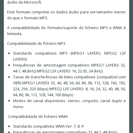
áudio da Microsoft.
Este formato comprime os dados áudio para um tamanho menor
do que o formato MP3.
A compatibilidade do formato/suporte do ficheiro MP3 e WMA é
limitada.
Compatibilidade do ficheiro MP3
Standards compatíveis MP3 (MPEG1 LAYER3, MPEG2 LSF
LAYER3)
Frequências de amostragem compatíveis MPEG1 LAYER3: 32,
44.1, 48 (kHz) MPEG2 LSF LAYER3: 16, 22.05, 24 (kHz)
Taxas de transferências de bites compatíveis (compatível com
VBR) MPEG1 LAYER3: 32, 40, 48, 56, 64, 80, 96, 112, 128, 160, 192,
224, 256, 320 (kbps) MPEG2 LSF LAYER3: 8, 16, 24, 32, 40, 48, 56,
64, 80, 96, 112, 128, 144, 160 (kbps)
Modos de canal disponíveis: stereo, conjunto, canal duplo e
mono
Compatibilidade do ficheiro WMA
Standards compatíveis WMA Ver. 7, 8, 9
Frequências de amostragem compatíveis 32, 44.1, 48 (kHz)