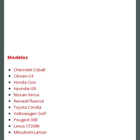
Modelos
Chevrolet Cobalt
Citroen C4
Honda Civic
Hyundai i30
Nissan Versa
Renault Fluence
Toyota Corolla
Volkswagen Golf
Peugeot 308
Lexus CT200h
Mitsubishi Lancer